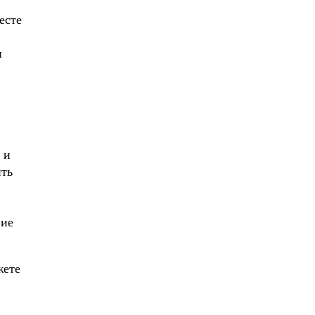
есте
и
 и
ить
вие
жете