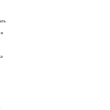
ать
 и
ка
м