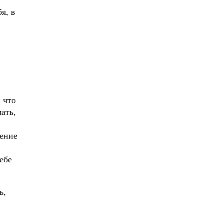
я, в
 что
ать,
ение
ебе
ь,