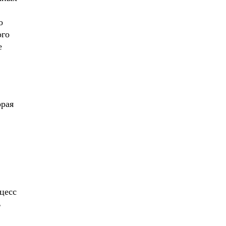
о
ого
е
орая
цесс
ь