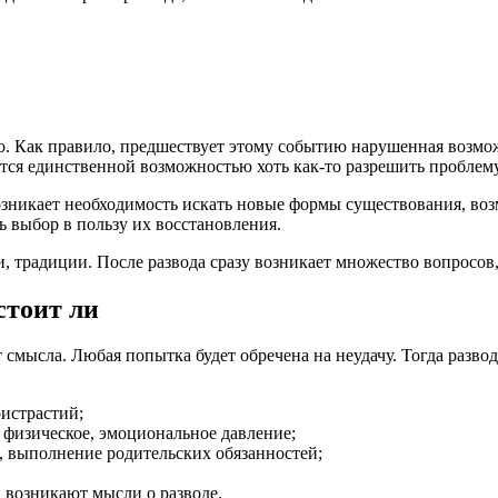
охо. Как правило, предшествует этому событию нарушенная воз
ется единственной возможностью хоть как-то разрешить пробле
 Возникает необходимость искать новые формы существования, во
 выбор в пользу их восстановления.
 традиции. После развода сразу возникает множество вопросов
стоит ли
т смысла. Любая попытка будет обречена на неудачу. Тогда разво
истрастий;
 физическое, эмоциональное давление;
и, выполнение родительских обязанностей;
и возникают мысли о разводе.