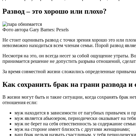
Развод – это хорошо или плохо?
Фото автора Gary Barnes: Pexels
Не стоит оценивать развод с точки зрения хорошо это или пл
невозможно находиться всем членам семьи. Порой развод явля
Несмотря на это, он всегда несет за собой ощущение утраты.
принимается решение не допустить разрыва отношений, сделать
За время совместной жизни сложились определенные привычки,
Как сохранить брак на грани развода и 
В жизни могут быть и такие ситуации, когда сохранять брак не
отношения если:
муж находится в зависимости от пагубных привычек и пр
муж является абьюзером, периодически оказывает на тебя
муж не берет на себя отвественность за содержание семь
муж на стороне имеет близость с другими женщинами;
ваш брак нельзя назвать счастливым, у тебя периодическ