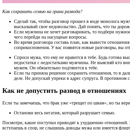
Как сохранить семью на грани развода?
Сделай так, чтобы разговор прошел в виде монолога мужч
высказывай свое недовольство. Дай понять, что ты доро
Если мужчина не хочет разговаривать, то подбери нужное
чего перейди на насущные вопросы.
Во время разговора составь план, как вывести отношения
соприкосновения. У вас появятся новые разговоры, вы о
Спроси мужа, что ему не нравится в тебе. Будь готова в
недостатки с недостатками мужчины. Не выясняй кто вин
мужем. Он обязательно подтянется к тебе.
Если ты приняла решение сохранить отношения, то в дал
деле. Не допускай упреки в адрес супруга. В противном 
Как не допустить развод в отношениях
Если ты замечаешь, что брак уже «трещит по швам», но ты вер
Останови весь негатив, который разрушает семью.
Посмотри, какие поступки приводят к ухудшению отношений. 
вступаешь в спор, не слышишь доводы мужа или имеется флир