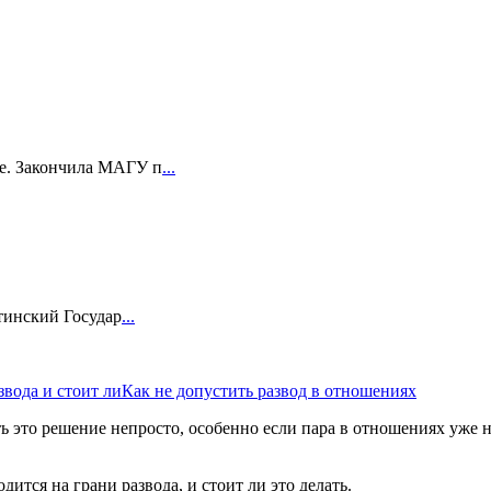
е. Закончила МАГУ п
...
тинский Государ
...
звода и стоит ли
Как не допустить развод в отношениях
 это решение непросто, особенно если пара в отношениях уже не
дится на грани развода, и стоит ли это делать.