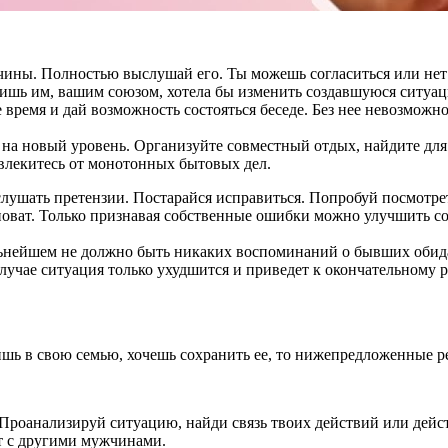
ины. Полностью выслушай его. Ты можешь согласиться или нет с 
жишь им, вашим союзом, хотела бы изменить создавшуюся ситуа
 время и дай возможность состояться беседе. Без нее невозможно
 на новый уровень. Организуйте совместный отдых, найдите для 
твлекитесь от монотонных бытовых дел.
ыслушать претензии. Постарайся исправиться. Попробуй посмотре
оват. Только признавая собственные ошибки можно улучшить со
ьнейшем не должно быть никаких воспоминаний о бывших обидах
случае ситуация только ухудшится и приведет к окончательному р
ишь в свою семью, хочешь сохранить ее, то нижепредложенные р
Проанализируй ситуацию, найди связь твоих действий или дей
т с другими мужчинами.