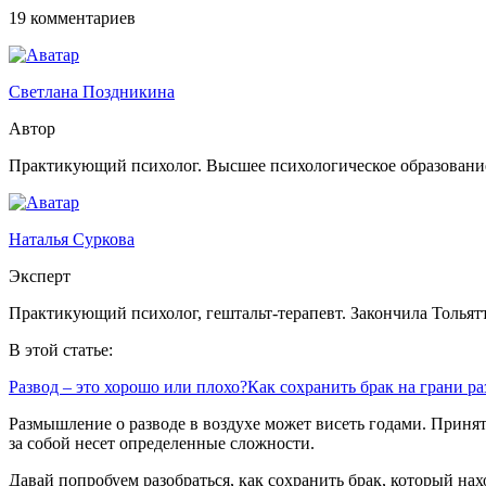
19 комментариев
Светлана Поздникина
Автор
Практикующий психолог. Высшее психологическое образовани
Наталья Суркова
Эксперт
Практикующий психолог, гештальт-терапевт. Закончила Тольят
В этой статье:
Развод – это хорошо или плохо?
Как сохранить брак на грани ра
Размышление о разводе в воздухе может висеть годами. Принять
за собой несет определенные сложности.
Давай попробуем разобраться, как сохранить брак, который нахо