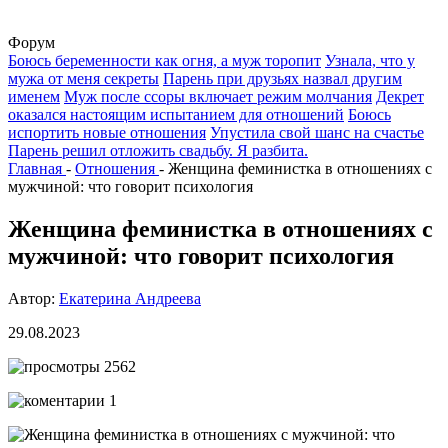
Форум
Боюсь беременности как огня, а муж торопит
Узнала, что у
мужа от меня секреты
Парень при друзьях назвал другим
именем
Муж после ссоры включает режим молчания
Декрет
оказался настоящим испытанием для отношений
Боюсь
испортить новые отношения
Упустила свой шанс на счастье
Парень решил отложить свадьбу. Я разбита.
Главная
-
Отношения
-
Женщина феминистка в отношениях с
мужчиной: что говорит психология
Женщина феминистка в отношениях с
мужчиной: что говорит психология
Автор:
Екатерина Андреева
29.08.2023
2562
1