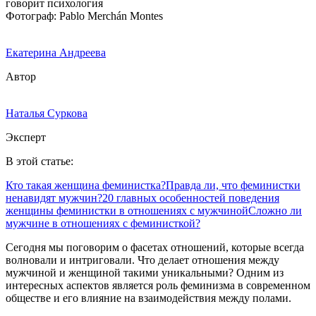
Фотограф: Pablo Merchán Montes
Екатерина Андреева
Автор
Наталья Суркова
Эксперт
В этой статье:
Кто такая женщина феминистка?
Правда ли, что феминистки
ненавидят мужчин?
20 главных особенностей поведения
женщины феминистки в отношениях с мужчиной
Сложно ли
мужчине в отношениях с феминисткой?
Сегодня мы поговорим о фасетах отношений, которые всегда
волновали и интриговали. Что делает отношения между
мужчиной и женщиной такими уникальными? Одним из
интересных аспектов является роль феминизма в современном
обществе и его влияние на взаимодействия между полами.