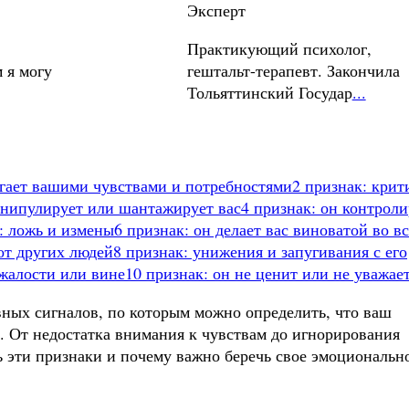
Эксперт
Практикующий психолог,
 я могу
гештальт-терапевт. Закончила
Тольяттинский Государ
...
егает вашими чувствами и потребностями
2 признак: крит
анипулирует или шантажирует вас
4 признак: он контроли
: ложь и измены
6 признак: он делает вас виноватой во в
 от других людей
8 признак: унижения и запугивания с его
 жалости или вине
10 признак: он не ценит или не уважает
вных сигналов, по которым можно определить, что ваш
 От недостатка внимания к чувствам до игнорирования
ь эти признаки и почему важно беречь свое эмоциональн