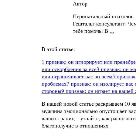
Автор
Перинатальный психолог.
Гештальт-консультант. Чем
тебе помочь: В
...
В этой статье:
1 признак: он игнорирует или пренебр
или оскорбления за все
3 признак: он м
или ограничивает вас во всем
5 признак
проблемах
7 признак: он изолирует вас
стороны
9 признак: он играет на вашей
В нашей новой статье раскрываем 10 я
мужчина эмоционально опустошает вас.
ваших границ – узнайте, как распознат
благополучие в отношениях.