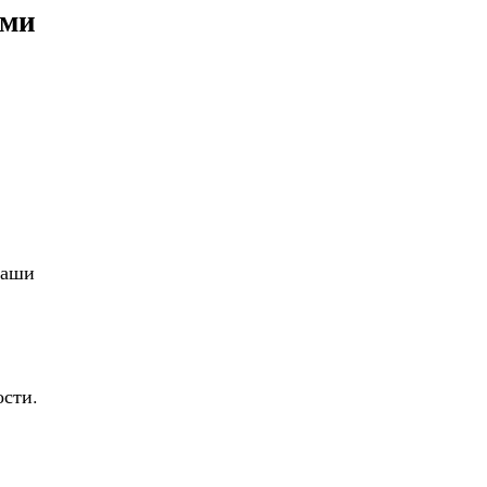
ами
ваши
сти.