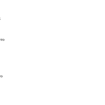
х
это
то