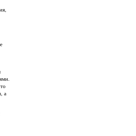
ия,
е
я
ями.
это
, а
и