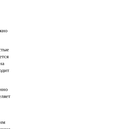
ажно
стые
ется
на
одит
янно
еляет
оим
ление