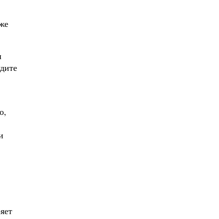
же
ш
удите
о,
и
яет