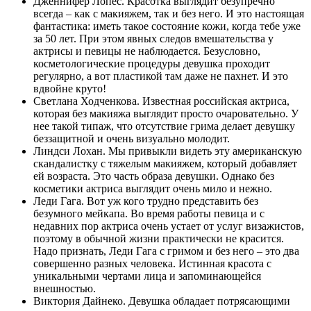
Дженнифер Лопес. Красотка выглядит безупречно
всегда – как с макияжем, так и без него. И это настоящая
фантастика: иметь такое состояние кожи, когда тебе уже
за 50 лет. При этом явных следов вмешательства у
актрисы и певицы не наблюдается. Безусловно,
косметологические процедуры девушка проходит
регулярно, а вот пластикой там даже не пахнет. И это
вдвойне круто!
Светлана Ходченкова. Известная российская актриса,
которая без макияжа выглядит просто очаровательно. У
нее такой типаж, что отсутствие грима делает девушку
беззащитной и очень визуально молодит.
Линдси Лохан. Мы привыкли видеть эту американскую
скандалистку с тяжелым макияжем, который добавляет
ей возраста. Это часть образа девушки. Однако без
косметики актриса выглядит очень мило и нежно.
Леди Гага. Вот уж кого трудно представить без
безумного мейкапа. Во время работы певица и с
недавних пор актриса очень устает от услуг визажистов,
поэтому в обычной жизни практически не красится.
Надо признать, Леди Гага с гримом и без него – это два
совершенно разных человека. Истинная красота с
уникальными чертами лица и запоминающейся
внешностью.
Виктория Дайнеко. Девушка обладает потрясающими