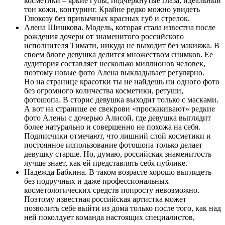
косметики – яркие губы, подчеркнутые глаза, идеальный
тон кожи, контуринг. Крайне редко можно увидеть
Глюкозу без привычных красных губ и стрелок.
Алена Шишкова. Модель, которая стала известна после
рождения дочери от знаменитого российского
исполнителя Тимати, никуда не выходит без макияжа. В
своем блоге девушка делится множеством снимков. Ее
аудитория составляет несколько миллионов человек,
поэтому новые фото Алена выкладывает регулярно.
Но на странице красотки ты не найдешь ни одного фото
без огромного количества косметики, ретуши,
фотошопа. В сторис девушка выходит только с масками.
А вот на странице ее свекрови «проскакивают» редкие
фото Алены с дочерью Алисой, где девушка выглядит
более натурально и совершенно не похожа на себя.
Подписчики отмечают, что лишний слой косметики и
постоянное использование фотошопа только делает
девушку старше. Но, думаю, российская знаменитость
лучше знает, как ей представлять себя публике.
Надежда Бабкина. В таком возрасте хорошо выглядеть
без подручных и даже профессиональных
косметологических средств попросту невозможно.
Поэтому известная российская артистка может
позволить себе выйти из дома только после того, как над
ней поколдует команда настоящих специалистов,