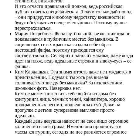
стилистов, визажистов.
И это отчасти правильный подход, ведь российская
публика очень специфическая. Людям только дай повод
– они придерутся к любому недостатку внешности и
будут обсуждать его еще очень долго. Поэтому лучше
перестраховаться.
Мария Погребняк. Жена футбольной звезды никогда не
показывается в публичных местах без макияжа. В
социальных сетях красотка создала себе образ
настоящей фифы, поэтому приходится ему
соответствовать. Селебрити наносит макияж, даже когда
идет на пляж, ведь идеальные стрелки и smoky-eyes – ее
фишка.
Ким Кардашьян. Эта знаменитость даже не нуждается в
представлении. Подумай: ты хоть раз видела
голливудскую звезду без макияжа? За исключением
школьных фото. Наверняка нет.
Ким не может позволить себе выйти из дома без
контуринга лица, темных теней, хайлайтера, хорошо
прокрашенных ресниц, подведенных губ. Даже на
прогулке с детьми суперзвезда выглядит просто
идеально.
Каждый день девушка наносит на свое лицо огромное
количество слоев грима. Именно она продвинула в
массы контуринг, сегодня на нее равняются огромное