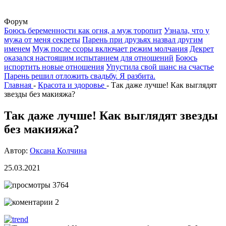
Форум
Боюсь беременности как огня, а муж торопит
Узнала, что у
мужа от меня секреты
Парень при друзьях назвал другим
именем
Муж после ссоры включает режим молчания
Декрет
оказался настоящим испытанием для отношений
Боюсь
испортить новые отношения
Упустила свой шанс на счастье
Парень решил отложить свадьбу. Я разбита.
Главная
-
Красота и здоровье
-
Так даже лучше! Как выглядят
звезды без макияжа?
Так даже лучше! Как выглядят звезды
без макияжа?
Автор:
Оксана Колчина
25.03.2021
3764
2