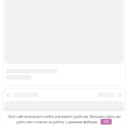
info@samka.co
Красота и здоровье
Отношения
Психология
DIY
ееStory
Саморазвитие
Правильное питание
Советы психолога
Форум
Использование материалов сайта samka.co возможно
исключительно с активной гиперссылкой на данный ресурс.
Использование любых фотоматериалов допустимо только с
письменного разрешения администрации сайта. Размещение
любых объектов интеллектуальной или иной собственности
(видео, фото, товарные знаки, литературные произведения и
т.д.) на сайте samka.co разрешено исключительно лицам,
имеющим необходимые права для данного размещения. При
размещении материалов на Сайте Пользователь безвозмездно
предоставляет неисключительные права на использование,
Этот сайт использует cookie для вашего удобства. Находясь здесь, вы
воспроизведение, распространение, создание производных
даёте свое согласие на работу с данными файлами.
ОК
произведений, а также на демонстрацию материалов и
доведение их до всеобщего сведения через сайт samka.co и на