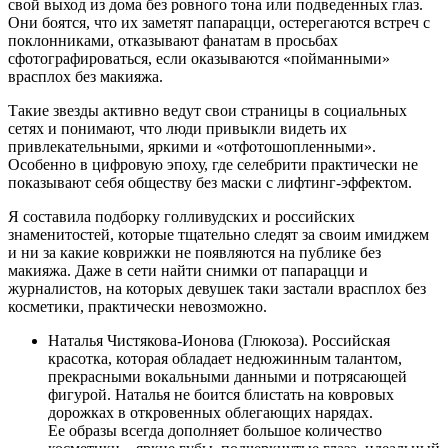
свой выход из дома без ровного тона или подведенных глаз.
Они боятся, что их заметят папарацци, остерегаются встреч с
поклонниками, отказывают фанатам в просьбах
сфотографироваться, если оказываются «пойманными»
врасплох без макияжа.
Такие звезды активно ведут свои страницы в социальных
сетях и понимают, что люди привыкли видеть их
привлекательными, яркими и «отфотошопленными».
Особенно в цифровую эпоху, где селебрити практически не
показывают себя обществу без маски с лифтинг-эффектом.
Я составила подборку голливудских и российских
знаменитостей, которые тщательно следят за своим имиджем
и ни за какие коврижки не появляются на публике без
макияжа. Даже в сети найти снимки от папарацци и
журналистов, на которых девушек таки застали врасплох без
косметики, практически невозможно.
Наталья Чистякова-Ионова (Глюкоза). Российская
красотка, которая обладает недюжинным талантом,
прекрасными вокальными данными и потрясающей
фигурой. Наталья не боится блистать на ковровых
дорожках в откровенных облегающих нарядах.
Ее образы всегда дополняет большое количество