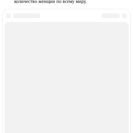
количество женщин по всему миру.
Комментарии
Комментарий появится после модерации
Под именем
Email
Тина
Джей Ло всегда прекрасна?
Ответить