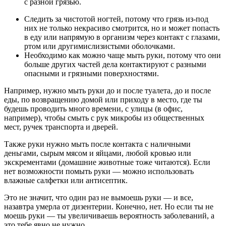
с разной грязью.
Следить за чистотой ногтей, потому что грязь из-под
них не только некрасиво смотрится, но и может попасть
в еду или напрямую в организм через контакт с глазами,
ртом или другимислизистыми оболочками.
Необходимо как можно чаще мыть руки, потому что они
больше других частей дела контактируют с разными
опасными и грязными поверхностями.
Например, нужно мыть руки до и после туалета, до и после
еды, по возвращению домой или приходу в место, где ты
будешь проводить много времени, с улицы (в офис,
например), чтобы смыть с рук микробы из общественных
мест, ручек транспорта и дверей.
Также руки нужно мыть после контакта с наличными
деньгами, сырым мясом и яйцами, любой кровью или
экскрементами (домашние животные тоже читаются). Если
нет возможности помыть руки ― можно использовать
влажные салфетки или антисептик.
Это не значит, что один раз не вымоешь руки ― и все,
назавтра умерла от дизентерии. Конечно, нет. Но если ты не
моешь руки ― ты увеличиваешь вероятность заболеваний, а
это тебе явно не нужно.