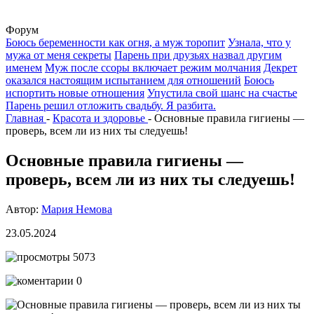
Форум
Боюсь беременности как огня, а муж торопит
Узнала, что у
мужа от меня секреты
Парень при друзьях назвал другим
именем
Муж после ссоры включает режим молчания
Декрет
оказался настоящим испытанием для отношений
Боюсь
испортить новые отношения
Упустила свой шанс на счастье
Парень решил отложить свадьбу. Я разбита.
Главная
-
Красота и здоровье
-
Основные правила гигиены ―
проверь, всем ли из них ты следуешь!
Основные правила гигиены ―
проверь, всем ли из них ты следуешь!
Автор:
Мария Немова
23.05.2024
5073
0