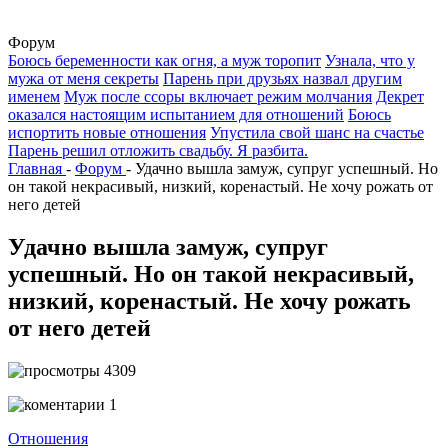
Форум
Боюсь беременности как огня, а муж торопит
Узнала, что у
мужа от меня секреты
Парень при друзьях назвал другим
именем
Муж после ссоры включает режим молчания
Декрет
оказался настоящим испытанием для отношений
Боюсь
испортить новые отношения
Упустила свой шанс на счастье
Парень решил отложить свадьбу. Я разбита.
Главная
-
Форум
-
Удачно вышла замуж, супруг успешный. Но
он такой некрасивый, низкий, коренастый. Не хочу рожать от
него детей
Удачно вышла замуж, супруг
успешный. Но он такой некрасивый,
низкий, коренастый. Не хочу рожать
от него детей
4309
1
Отношения