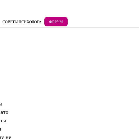
СОВЕТЫ ПСИХОЛОГА
ФОРУМ
и
зато
тся
а
зу не