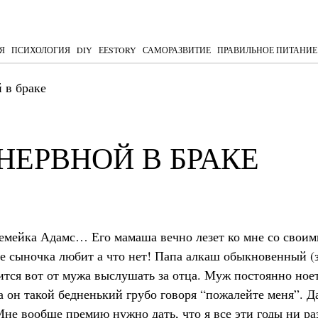
Я
ПСИХОЛОГИЯ
DIY
ЕЕSTORY
САМОРАЗВИТИЕ
ПРАВИЛЬНОЕ ПИТАНИЕ
 в браке
НЕРВНОЙ В БРАКЕ
 семейка Адамс… Его мамаша вечно лезет ко мне со своим
 ее сыночка любит а что нет! Папа алкаш обыкновенный (
дится вот от мужа выслушать за отца. Муж постоянно ное
, а он такой бедненький грубо говоря “пожалейте меня”. Д
Мне вообще премию нужно дать, что я все эти годы ни ра