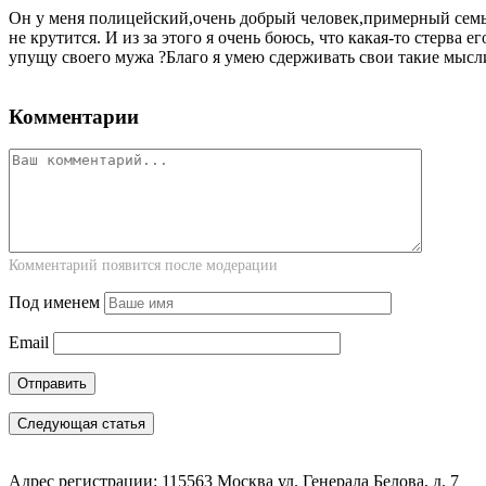
Он у меня полицейский,очень добрый человек,примерный семья
не крутится. И из за этого я очень боюсь, что какая-то стерва 
упущу своего мужа ?Благо я умею сдерживать свои такие мысли
Комментарии
Комментарий появится после модерации
Под именем
Email
Следующая статья
Адрес регистрации: 115563 Москва ул. Генерала Белова, д. 7