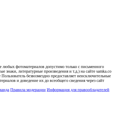
ие любых фотоматериалов допустимо только с письменного
 знаки, литературные произведения и т.д.) на сайте samka.co
 Пользователь безвозмездно предоставляет неисключительные
ериалов и доведение их до всеобщего сведения через сайт
манда
Правила модерации
Информация для правообладателей