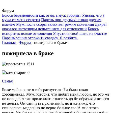
Форум
Боюсь беременности как огня, а муж торопит
Узнала, что у
мужа от меня секреты
Парень при друзьях назвал другим
именем
Муж после ссоры включает режим молчания
Декрет
оказался настоящим испытанием для отношений
Боюсь
испортить новые отношения
Упустила свой шанс на счастье
Парень решил отложить свадьбу. Я разбита.
Главная
-
Форум
-
пожирнела в браке
пожирнела в браке
1511
0
Семья
Боже мой,как же я себя распустила ? а была такая
хорошенькая. Муж говорит, что любит меня любой, но это же
не повод вот так продолжать толстеть до безобразия и ничего
не делать. Он сам чуть пухленький, но я же вижу, что
становлюсь медленно но верно больше его!А мне этого
ненадо. Чтобы он ушел от такой жирной к более худенькой и