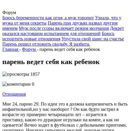
Форум
Боюсь беременности как огня, а муж торопит
Узнала, что у
мужа от меня секреты
Парень при друзьях назвал другим
именем
Муж после ссоры включает режим молчания
Декрет
оказался настоящим испытанием для отношений
Боюсь
испортить новые отношения
Упустила свой шанс на счастье
Парень решил отложить свадьбу. Я разбита.
Главная
-
Форум
-
парень ведет себя как ребенок
парень ведет себя как ребенок
1857
0
Отношения
Мне 24, парню 29. По идеи это я должна капризничать и быть
инфантильной,но у нас наоборот ? Он как будто застрял в
возрасте ну примерно четырнацати лет – играется в
приставку, какие-то дурацкие игрульки на компе, а как он
одевается! Вечно ходит в футболках с дебильными принтами,
спортивки. Никаких серьезных мыслей, пошлые шутки.