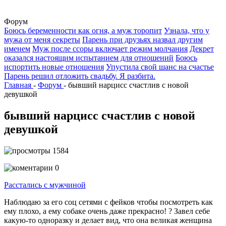
Форум
Боюсь беременности как огня, а муж торопит
Узнала, что у
мужа от меня секреты
Парень при друзьях назвал другим
именем
Муж после ссоры включает режим молчания
Декрет
оказался настоящим испытанием для отношений
Боюсь
испортить новые отношения
Упустила свой шанс на счастье
Парень решил отложить свадьбу. Я разбита.
Главная
-
Форум
-
бывший нарцисс счастлив с новой
девушкой
бывший нарцисс счастлив с новой
девушкой
1584
0
Расстались с мужчиной
Наблюдаю за его соц сетями с фейков чтобы посмотреть как
ему плохо, а ему собаке очень даже прекрасно! ? Завел себе
какую-то одноразку и делает вид, что она великая женщина