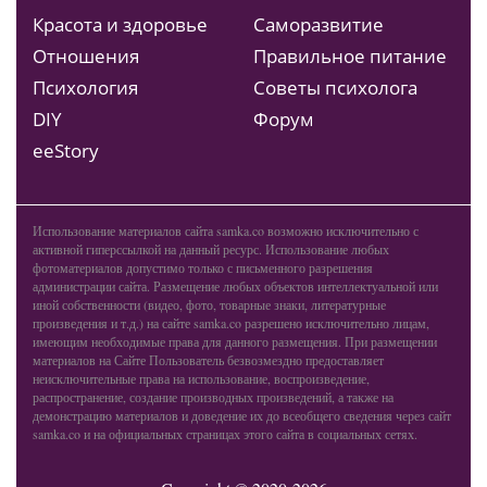
Красота и здоровье
Саморазвитие
Отношения
Правильное питание
Психология
Советы психолога
DIY
Форум
ееStory
Использование материалов сайта samka.co возможно исключительно с
активной гиперссылкой на данный ресурс. Использование любых
фотоматериалов допустимо только с письменного разрешения
администрации сайта. Размещение любых объектов интеллектуальной или
иной собственности (видео, фото, товарные знаки, литературные
произведения и т.д.) на сайте samka.co разрешено исключительно лицам,
имеющим необходимые права для данного размещения. При размещении
материалов на Сайте Пользователь безвозмездно предоставляет
неисключительные права на использование, воспроизведение,
распространение, создание производных произведений, а также на
демонстрацию материалов и доведение их до всеобщего сведения через сайт
samka.co и на официальных страницах этого сайта в социальных сетях.