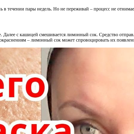
ь в течении пары недель. Но не переживай – процесс не отнимае
е. Далее с кашицей смешивается лимонный сок. Средство отправл
 покраснениям – лимонный сок может спровоцировать их появлен