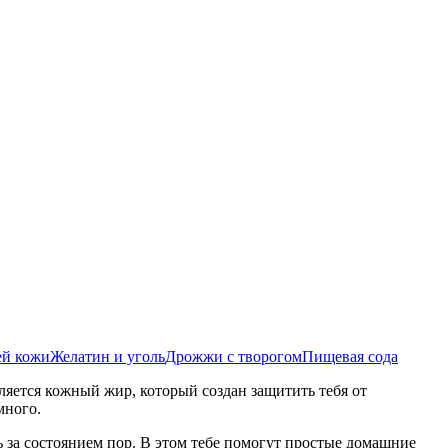
ей кожи
Желатин и уголь
Дрожжи с творогом
Пищевая сода
еляется кожный жир, который создан защитить тебя от
много.
 за состоянием пор. В этом тебе помогут простые домашние