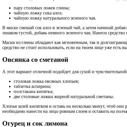
пару столовых ложек глины;
чайную ложку сока алоэ;
чайную ложку натурального зеленого чая.
В миске смешай сок алоэ и зеленый чай, а затем начинай доба
лишком густой, добавь немного зеленого чая. Нанеси средство 
Маски из глины обладают как мгновенным, так и долгоиграющ
средство не стоит использовать, если на твоем лице уже есть 
Овсянка со сметаной
А этот вариант отличной подойдет для сухой и чувствительно
столовая ложка овсяных хлопьев;
таблетка аспирина;
полстакана кипятка;
две столовые ложки жирной натуральной сметаны.
Хлопья залей кипятком и оставь на несколько минут, чтоб они 
необходимо нанести на лицо ровным слоем и оставить на полчас
Огурец и сок лимона