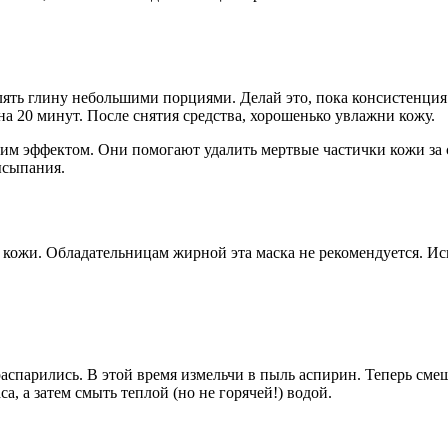
влять глину небольшими порциями. Делай это, пока консистенция
на 20 минут. После снятия средства, хорошенько увлажни кожу.
им эффектом. Они помогают удалить мертвые частички кожи за 
высыпания.
й кожи. Обладательницам жирной эта маска не рекомендуется. Ис
распарились. В этой время измельчи в пыль аспирин. Теперь сме
а, а затем смыть теплой (но не горячей!) водой.