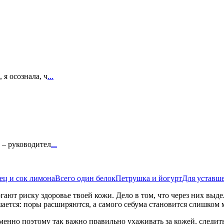
 я осознала, ч
...
6 – руководител
...
ец и сок лимона
Всего один белок
Петрушка и йогурт
Для уставш
гают риску здоровье твоей кожи. Дело в том, что через них выд
ается: поры расширяются, а самого себума становится слишком 
енно поэтому так важно правильно ухаживать за кожей, следить