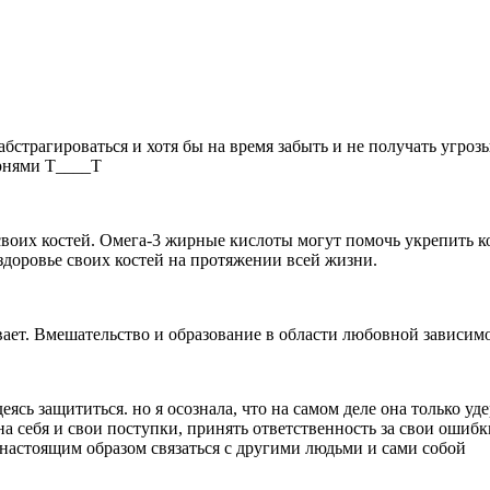
абстрагироваться и хотя бы на время забыть и не получать угроз
арнями Т____Т
 своих костей. Омега-3 жирные кислоты могут помочь укрепить к
здоровье своих костей на протяжении всей жизни.
ает. Вмешательство и образование в области любовной зависимо
еясь защититься. но я осознала, что на самом деле она только уд
а себя и свои поступки, принять ответственность за свои ошибки
 настоящим образом связаться с другими людьми и сами собой