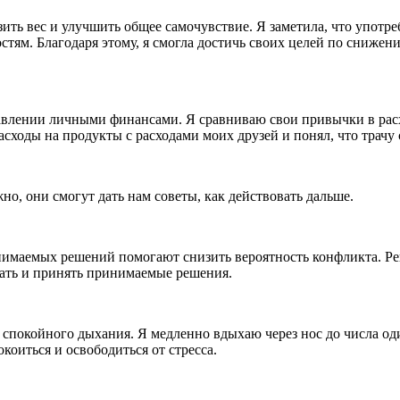
ить вес и улучшить общее самочувствие. Я заметила, что употре
стям. Благодаря этому, я смогла достичь своих целей по сниже
лении личными финансами. Я сравниваю свои привычки в расхо
расходы на продукты с расходами моих друзей и понял, что трач
о, они смогут дать нам советы, как действовать дальше.
маемых решений помогают снизить вероятность конфликта. Рег
ать и принять принимаемые решения.
 спокойного дыхания. Я медленно вдыхаю через нос до числа один
коиться и освободиться от стресса.