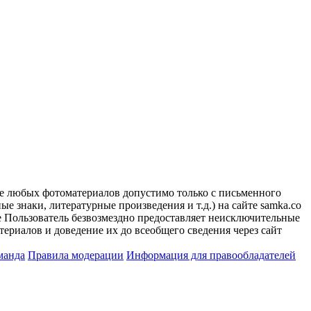
ие любых фотоматериалов допустимо только с письменного
 знаки, литературные произведения и т.д.) на сайте samka.co
 Пользователь безвозмездно предоставляет неисключительные
ериалов и доведение их до всеобщего сведения через сайт
манда
Правила модерации
Информация для правообладателей