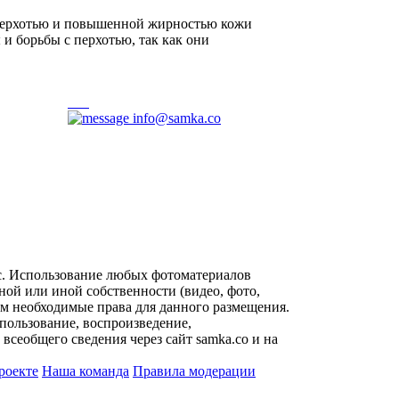
 перхотью и повышенной жирностью кожи
 борьбы с перхотью, так как они
info@samka.co
с. Использование любых фотоматериалов
ой или иной собственности (видео, фото,
им необходимые права для данного размещения.
пользование, воспроизведение,
всеобщего сведения через сайт samka.co и на
роекте
Наша команда
Правила модерации