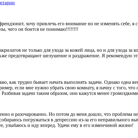
нтарии
френдзонит, хочу привлечь его внимание но не изменять себе, я
ы, чего он боится не понимаю!!!!!!!!
крилатов не только для ухода за кожей лица, но и для ухода за
акже предотвращают шелушение и раздражение. Я рекомендую эти
маю, как трудно бывает начать выполнять задачи. Однако одна ве
имер, если мне нужно убрать свою комнату, я начну с того, что 
. Разбивая задачи таким образом, они кажутся менее громоздким
ленно и разочарованно. Но потом до меня дошло, что проблема не 
 собираюсь погружаться в депрессию из-за его неправильного вы
ее, улыбаюсь и иду вперед. Удачи ему в его изменчивой жизни!