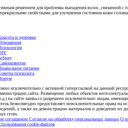
тивным решением для проблемы выпадения волос, связанной с
рекрасными свойствами для улучшения состояния кожи головы и
Красота и здоровье
Отношения
Психология
DIY
ееStory
Саморазвитие
Правильное питание
Советы психолога
Форум
можно исключительно с активной гиперссылкой на данный ресур
дминистрации сайта. Размещение любых объектов интеллектуальн
т.д.) на сайте samka.co разрешено исключительно лицам, имеющ
тель безвозмездно предоставляет неисключительные права на ис
едений, а также на демонстрацию материалов и доведение их до 
ых сетях.
кое соглашение
Согласие на обработку персональных данных
О п
спользования cookie-файлов