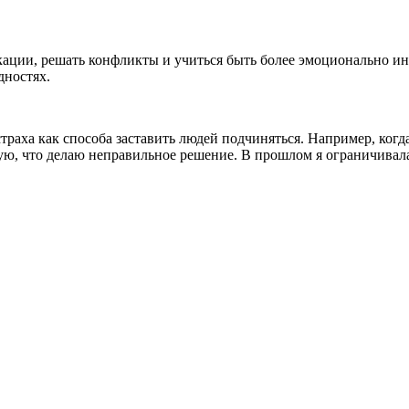
кации, решать конфликты и учиться быть более эмоционально и
дностях.
раха как способа заставить людей подчиняться. Например, когд
вую, что делаю неправильное решение. В прошлом я ограничивала