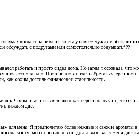
а форумах когда спрашивают совета у совсем чужих и абсолютно 
осы обсуждать с подругами или самостоятельно обдуывать*??
ывался работать и просто сидел дома. Но затем я осознала, что м
аться профессионально. Постепенно я начала обретать уверенност
и, как обоим достичь финансовой стабильности.
зни. Чтобы изменить свою жизнь, я перестала думать, что сейча
ь в каждом дне.
ым для меня. Я предпочитаю более нежные и свежие ароматы в с
носила маску, запах проникал в ноздри и вызывал у меня диском