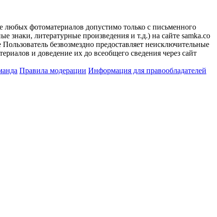
ие любых фотоматериалов допустимо только с письменного
 знаки, литературные произведения и т.д.) на сайте samka.co
 Пользователь безвозмездно предоставляет неисключительные
ериалов и доведение их до всеобщего сведения через сайт
манда
Правила модерации
Информация для правообладателей