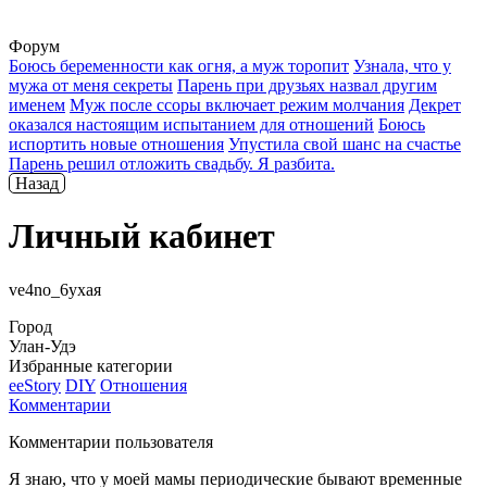
Форум
Боюсь беременности как огня, а муж торопит
Узнала, что у
мужа от меня секреты
Парень при друзьях назвал другим
именем
Муж после ссоры включает режим молчания
Декрет
оказался настоящим испытанием для отношений
Боюсь
испортить новые отношения
Упустила свой шанс на счастье
Парень решил отложить свадьбу. Я разбита.
Назад
Личный кабинет
ve4no_6yxая
Город
Улан-Удэ
Избранные категории
ееStory
DIY
Отношения
Комментарии
Комментарии пользователя
Я знаю, что у моей мамы периодические бывают временные