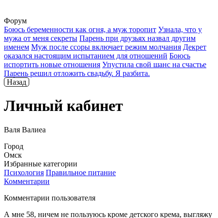
Форум
Боюсь беременности как огня, а муж торопит
Узнала, что у
мужа от меня секреты
Парень при друзьях назвал другим
именем
Муж после ссоры включает режим молчания
Декрет
оказался настоящим испытанием для отношений
Боюсь
испортить новые отношения
Упустила свой шанс на счастье
Парень решил отложить свадьбу. Я разбита.
Назад
Личный кабинет
Валя Валиеа
Город
Омск
Избранные категории
Психология
Правильное питание
Комментарии
Комментарии пользователя
А мне 58, ничем не пользуюсь кроме детского крема, выгляжу