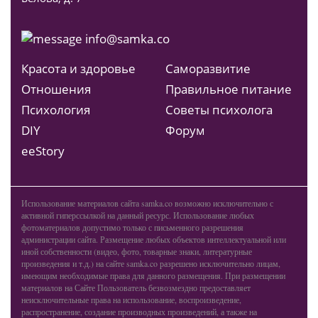
info@samka.co
Красота и здоровье
Саморазвитие
Отношения
Правильное питание
Психология
Советы психолога
DIY
Форум
ееStory
Использование материалов сайта samka.co возможно исключительно с
активной гиперссылкой на данный ресурс. Использование любых
фотоматериалов допустимо только с письменного разрешения
администрации сайта. Размещение любых объектов интеллектуальной или
иной собственности (видео, фото, товарные знаки, литературные
произведения и т.д.) на сайте samka.co разрешено исключительно лицам,
имеющим необходимые права для данного размещения. При размещении
материалов на Сайте Пользователь безвозмездно предоставляет
неисключительные права на использование, воспроизведение,
распространение, создание производных произведений, а также на