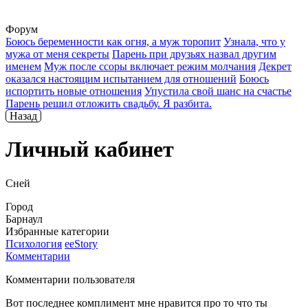
Форум
Боюсь беременности как огня, а муж торопит
Узнала, что у
мужа от меня секреты
Парень при друзьях назвал другим
именем
Муж после ссоры включает режим молчания
Декрет
оказался настоящим испытанием для отношений
Боюсь
испортить новые отношения
Упустила свой шанс на счастье
Парень решил отложить свадьбу. Я разбита.
Назад
Личный кабинет
Сней
Город
Барнаул
Избранные категории
Психология
ееStory
Комментарии
Комментарии пользователя
Вот последнее комплимент мне нравится про то что ты