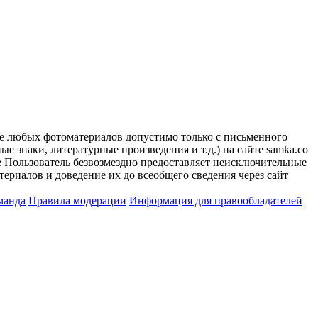
ие любых фотоматериалов допустимо только с письменного
 знаки, литературные произведения и т.д.) на сайте samka.co
 Пользователь безвозмездно предоставляет неисключительные
ериалов и доведение их до всеобщего сведения через сайт
манда
Правила модерации
Информация для правообладателей