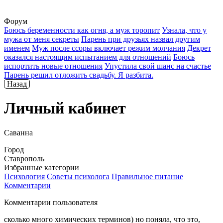
Форум
Боюсь беременности как огня, а муж торопит
Узнала, что у
мужа от меня секреты
Парень при друзьях назвал другим
именем
Муж после ссоры включает режим молчания
Декрет
оказался настоящим испытанием для отношений
Боюсь
испортить новые отношения
Упустила свой шанс на счастье
Парень решил отложить свадьбу. Я разбита.
Назад
Личный кабинет
Саванна
Город
Ставрополь
Избранные категории
Психология
Советы психолога
Правильное питание
Комментарии
Комментарии пользователя
сколько много химических терминов) но поняла, что это,