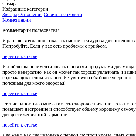
Самара
Избранные категории
Звезды
Отношения
Советы психолога
Комментарии
Комментарии пользователя
Я раньше всегда пользовалась пастой Теймурова для потеющих 
Попробуйте, Если у вас есть проблемы с грибком.
перейти к статье
Я люблю экспериментировать с новыми продуктами для ухода з
просто невероятно, как он может так хорошо увлажнять и защи
содержащих феноксиэтанол. Я чувствую себя более уверенно в 
полезным для моего здоровья!
перейти к статье
Чтение напомнило мне о том, что здоровое питание – это не т
повышает настроение и способствует общему хорошему самочув
для достижения этой гармонии.
перейти к статье
Для меня, как для человека с первой группой крови, диета оче