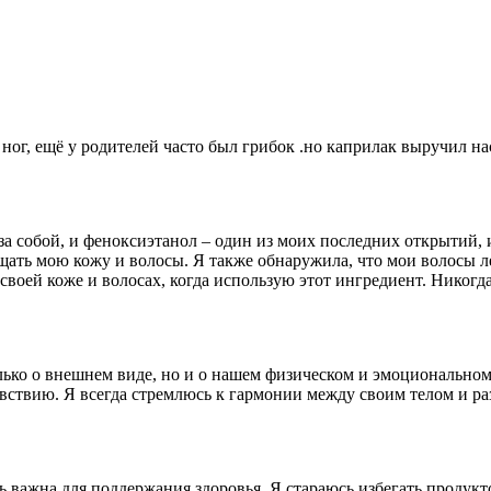
ног, ещё у родителей часто был грибок .но каприлак выручил на
а собой, и феноксиэтанол – один из моих последних открытий, 
щать мою кожу и волосы. Я также обнаружила, что мои волосы л
своей коже и волосах, когда использую этот ингредиент. Никогд
олько о внешнем виде, но и о нашем физическом и эмоционально
ствию. Я всегда стремлюсь к гармонии между своим телом и ра
нь важна для поддержания здоровья. Я стараюсь избегать продук