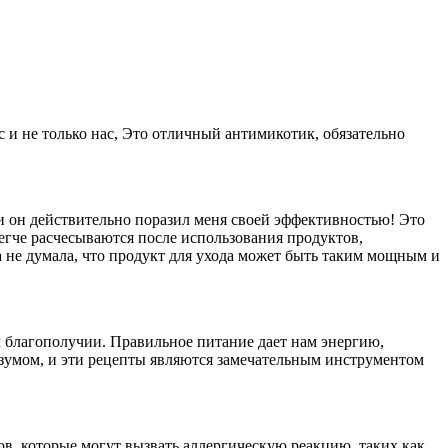
с и не только нас, Это отличный антимикотик, обязательно
и он действительно поразил меня своей эффективностью! Это
егче расчесываются после использования продуктов,
а не думала, что продукт для ухода может быть таким мощным и
м благополучии. Правильное питание дает нам энергию,
зумом, и эти рецепты являются замечательным инструментом
тов, которые могут вызвать аллергическую реакцию, таких как