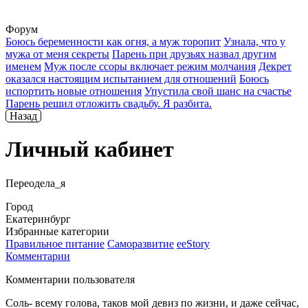
Форум
Боюсь беременности как огня, а муж торопит
Узнала, что у
мужа от меня секреты
Парень при друзьях назвал другим
именем
Муж после ссоры включает режим молчания
Декрет
оказался настоящим испытанием для отношений
Боюсь
испортить новые отношения
Упустила свой шанс на счастье
Парень решил отложить свадьбу. Я разбита.
Назад
Личный кабинет
Переодела_я
Город
Екатеринбург
Избранные категории
Правильное питание
Саморазвитие
ееStory
Комментарии
Комментарии пользователя
Соль- всему голова, таков мой девиз по жизни, и даже сейчас,