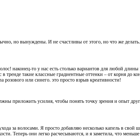
ычно, но вынуждены. И не счастливы от этого, но что же делать
олос! наконец-то у нас есть столько вариантов для любой длины
 в тренде такие классные градиентные оттенки – от корня до кон
а розового или синего. это просто взрыв креативности!
ны приложить усилия, чтобы понять точку зрения и опыт друг д
ода за волосами. Я просто добавляю несколько капель в свой 
ти. Теперь они легко расчесываются, и я заметила, что меньше