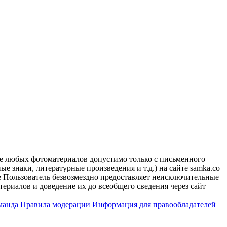
ие любых фотоматериалов допустимо только с письменного
 знаки, литературные произведения и т.д.) на сайте samka.co
 Пользователь безвозмездно предоставляет неисключительные
ериалов и доведение их до всеобщего сведения через сайт
манда
Правила модерации
Информация для правообладателей