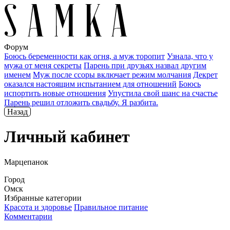
Форум
Боюсь беременности как огня, а муж торопит
Узнала, что у
мужа от меня секреты
Парень при друзьях назвал другим
именем
Муж после ссоры включает режим молчания
Декрет
оказался настоящим испытанием для отношений
Боюсь
испортить новые отношения
Упустила свой шанс на счастье
Парень решил отложить свадьбу. Я разбита.
Назад
Личный кабинет
Марцепанок
Город
Омск
Избранные категории
Красота и здоровье
Правильное питание
Комментарии