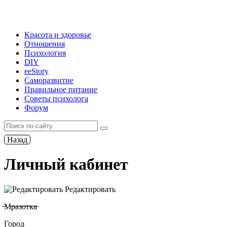
Красота и здоровье
Отношения
Психология
DIY
ееStory
Саморазвитие
Правильное питание
Советы психолога
Форум
Назад
Личный кабинет
Редактировать
̶М̶р̶а̶з̶о̶т̶к̶а̶
Город