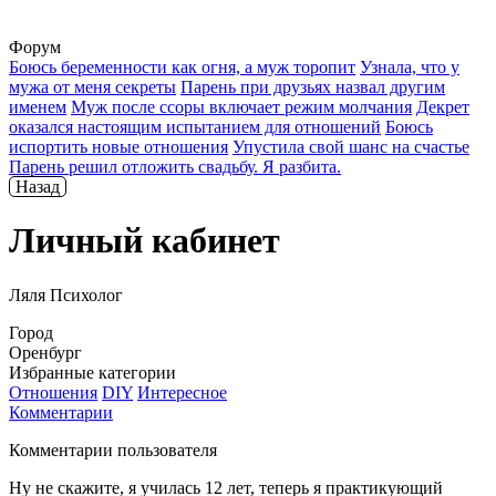
Форум
Боюсь беременности как огня, а муж торопит
Узнала, что у
мужа от меня секреты
Парень при друзьях назвал другим
именем
Муж после ссоры включает режим молчания
Декрет
оказался настоящим испытанием для отношений
Боюсь
испортить новые отношения
Упустила свой шанс на счастье
Парень решил отложить свадьбу. Я разбита.
Назад
Личный кабинет
Ляля Психолог
Город
Оренбург
Избранные категории
Отношения
DIY
Интересное
Комментарии
Комментарии пользователя
Ну не скажите, я училась 12 лет, теперь я практикующий