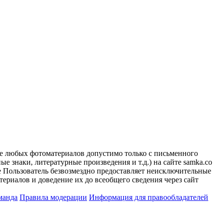
ие любых фотоматериалов допустимо только с письменного
 знаки, литературные произведения и т.д.) на сайте samka.co
 Пользователь безвозмездно предоставляет неисключительные
ериалов и доведение их до всеобщего сведения через сайт
манда
Правила модерации
Информация для правообладателей