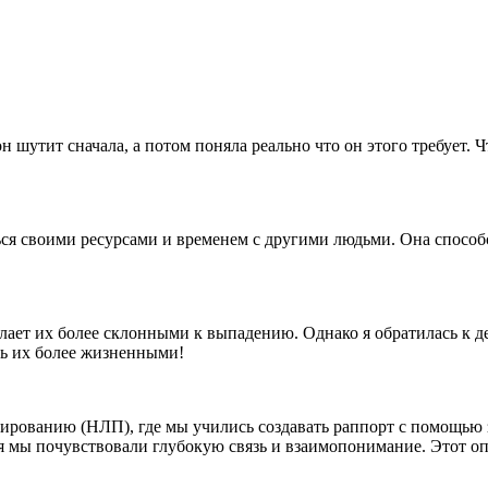
н шутит сначала, а потом поняла реально что он этого требует. Ч
иться своими ресурсами и временем с другими людьми. Она спос
елает их более склонными к выпадению. Однако я обратилась к д
ть их более жизненными!
рованию (НЛП), где мы учились создавать раппорт с помощью з
я мы почувствовали глубокую связь и взаимопонимание. Этот о