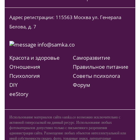
Адрес регистрации: 115563 Москва ул. Генерала
Белова, д. 7
info@samka.co
Красота и здоровье
Саморазвитие
Отношения
Правильное питание
Психология
Советы психолога
DIY
Форум
ееStory
Использование материалов сайта samka.co возможно исключительно с
активной гиперссылкой на данный ресурс. Использование любых
фотоматериалов допустимо только с письменного разрешения
администрации сайта. Размещение любых объектов интеллектуальной или
иной собственности (видео, фото, товарные знаки, литературные