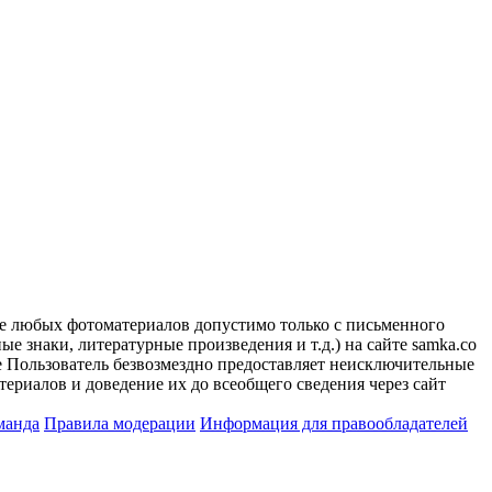
ие любых фотоматериалов допустимо только с письменного
 знаки, литературные произведения и т.д.) на сайте samka.co
 Пользователь безвозмездно предоставляет неисключительные
ериалов и доведение их до всеобщего сведения через сайт
манда
Правила модерации
Информация для правообладателей