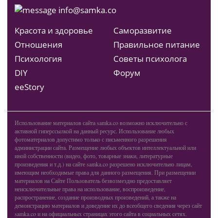
info@samka.co
Красота и здоровье
Саморазвитие
Отношения
Правильное питание
Психология
Советы психолога
DIY
Форум
ееStory
Использование материалов сайта samka.co возможно исключительно с
активной гиперссылкой на данный ресурс. Использование любых
фотоматериалов допустимо только с письменного разрешения
администрации сайта. Размещение любых объектов интеллектуальной или
иной собственности (видео, фото, товарные знаки, литературные
произведения и т.д.) на сайте samka.co разрешено исключительно лицам,
имеющим необходимые права для данного размещения. При размещении
материалов на Сайте Пользователь безвозмездно предоставляет
неисключительные права на использование, воспроизведение,
распространение, создание производных произведений, а также на
демонстрацию материалов и доведение их до всеобщего сведения через сайт
samka.co и на официальных страницах этого сайта в социальных сетях.