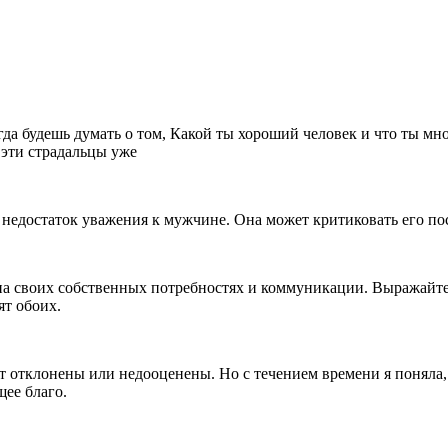
гда будешь думать о том, Какой ты хороший человек и что ты мно
 эти страдальцы уже
едостаток уважения к мужчине. Она может критиковать его пос
 на своих собственных потребностях и коммуникации. Выражайте 
ят обоих.
т отклонены или недооценены. Но с течением времени я поняла,
щее благо.