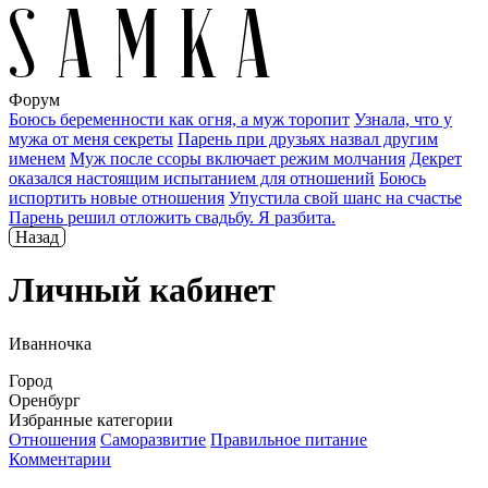
Форум
Боюсь беременности как огня, а муж торопит
Узнала, что у
мужа от меня секреты
Парень при друзьях назвал другим
именем
Муж после ссоры включает режим молчания
Декрет
оказался настоящим испытанием для отношений
Боюсь
испортить новые отношения
Упустила свой шанс на счастье
Парень решил отложить свадьбу. Я разбита.
Назад
Личный кабинет
Иванночка
Город
Оренбург
Избранные категории
Отношения
Саморазвитие
Правильное питание
Комментарии