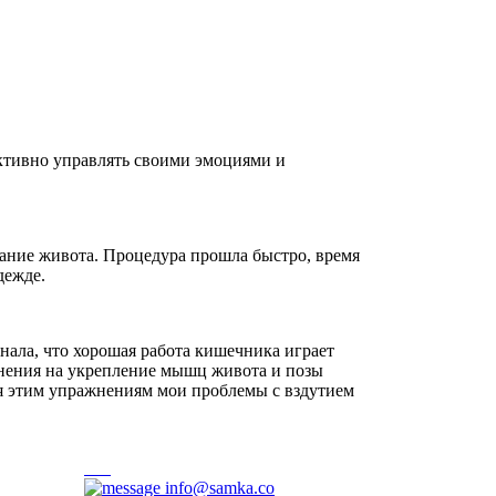
ктивно управлять своими эмоциями и
ание живота. Процедура прошла быстро, время
дежде.
нала, что хорошая работа кишечника играет
жнения на укрепление мышц живота и позы
ря этим упражнениям мои проблемы с вздутием
info@samka.co