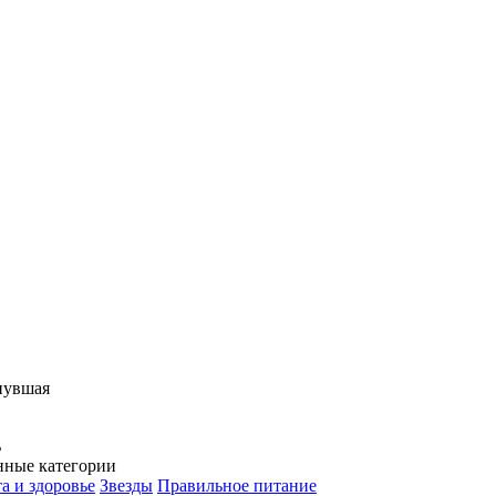
нувшая
ь
нные категории
а и здоровье
Звезды
Правильное питание