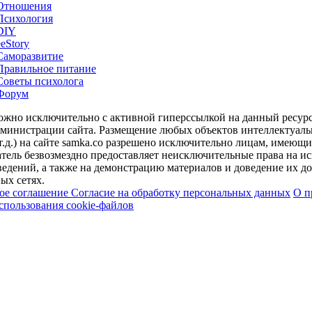
Отношения
Психология
DIY
ееStory
Саморазвитие
Правильное питание
Советы психолога
Форум
можно исключительно с активной гиперссылкой на данный ресур
дминистрации сайта. Размещение любых объектов интеллектуальн
т.д.) на сайте samka.co разрешено исключительно лицам, имеющ
тель безвозмездно предоставляет неисключительные права на ис
едений, а также на демонстрацию материалов и доведение их до 
ых сетях.
кое соглашение
Согласие на обработку персональных данных
О п
спользования cookie-файлов