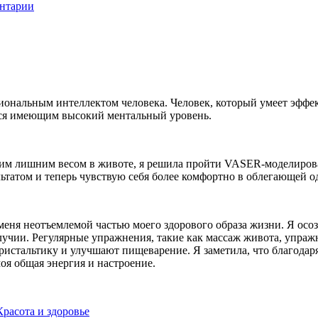
нтарии
иональным интеллектом человека. Человек, который умеет эффе
ься имеющим высокий ментальный уровень.
ьшим лишним весом в животе, я решила пройти VASER-моделиров
ьтатом и теперь чувствую себя более комфортно в облегающей о
еня неотъемлемой частью моего здорового образа жизни. Я осоз
лучии. Регулярные упражнения, такие как массаж живота, упра
ристальтику и улучшают пищеварение. Я заметила, что благода
оя общая энергия и настроение.
Красота и здоровье