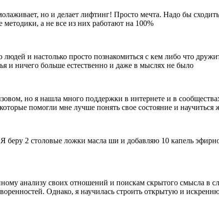
молаживает, но и делает лифтинг! Просто мечта. Надо бы сходить
 методики, а не все из них работают на 100%
ко людей и настолько просто познакомиться с кем либо что друж
узья и ничего больше естественно и даже в мыслях не было
зовом, но я нашла много поддержки в интернете и в сообществах
которые помогли мне лучше понять свое состояние и научиться ж
 Я беру 2 столовые ложки масла ши и добавляю 10 капель эфирн
нному анализу своих отношений и поискам скрытого смысла в сл
воренностей. Однако, я научилась строить открытую и искренн