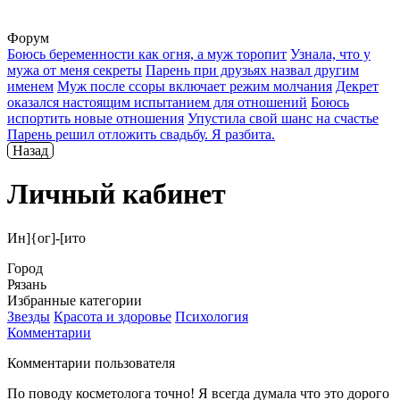
Форум
Боюсь беременности как огня, а муж торопит
Узнала, что у
мужа от меня секреты
Парень при друзьях назвал другим
именем
Муж после ссоры включает режим молчания
Декрет
оказался настоящим испытанием для отношений
Боюсь
испортить новые отношения
Упустила свой шанс на счастье
Парень решил отложить свадьбу. Я разбита.
Назад
Личный кабинет
Ин]{ог]-[ито
Город
Рязань
Избранные категории
Звезды
Красота и здоровье
Психология
Комментарии
Комментарии пользователя
По поводу косметолога точно! Я всегда думала что это дорого