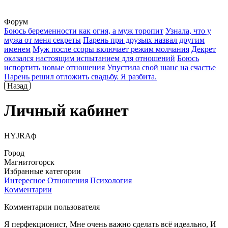
Форум
Боюсь беременности как огня, а муж торопит
Узнала, что у
мужа от меня секреты
Парень при друзьях назвал другим
именем
Муж после ссоры включает режим молчания
Декрет
оказался настоящим испытанием для отношений
Боюсь
испортить новые отношения
Упустила свой шанс на счастье
Парень решил отложить свадьбу. Я разбита.
Назад
Личный кабинет
HYJRAф
Город
Магнитогорск
Избранные категории
Интересное
Отношения
Психология
Комментарии
Комментарии пользователя
Я перфекционист, Мне очень важно сделать всё идеально, И