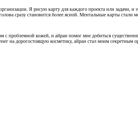
анизации. Я рисую карту для каждого проекта или задачи, и эт
я голова сразу становится более ясной. Ментальные карты стал
цом с проблемной кожей, и айран помог мне добиться существен
нег на дорогостоящую косметику, айран стал моим секретным ор