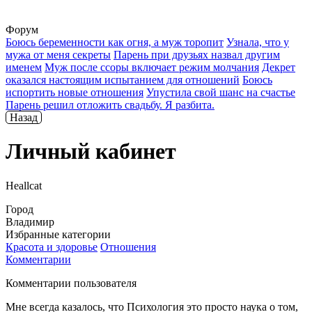
Форум
Боюсь беременности как огня, а муж торопит
Узнала, что у
мужа от меня секреты
Парень при друзьях назвал другим
именем
Муж после ссоры включает режим молчания
Декрет
оказался настоящим испытанием для отношений
Боюсь
испортить новые отношения
Упустила свой шанс на счастье
Парень решил отложить свадьбу. Я разбита.
Назад
Личный кабинет
Heallcat
Город
Владимир
Избранные категории
Красота и здоровье
Отношения
Комментарии
Комментарии пользователя
Мне всегда казалось, что Психология это просто наука о том,