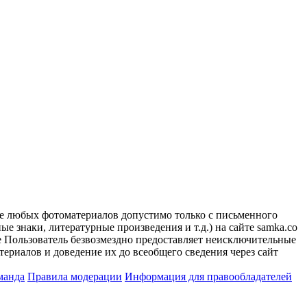
ие любых фотоматериалов допустимо только с письменного
 знаки, литературные произведения и т.д.) на сайте samka.co
 Пользователь безвозмездно предоставляет неисключительные
ериалов и доведение их до всеобщего сведения через сайт
манда
Правила модерации
Информация для правообладателей