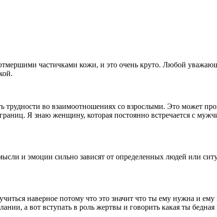
с отмершими частичками кожи, и это очень круто. Любой уважающи
кой.
трудности во взаимоотношениях со взрослыми. Это может прояв
раниц. Я знаю женщину, которая постоянно встречается с мужчин
 мысли и эмоции сильно зависят от определенных людей или сит
читься наверное потому что это значит что ты ему нужна и ему 
лании, а вот вступать в роль жертвы и говорить какая ты бедная 