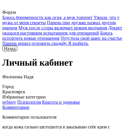
Форум
Боюсь беременности как огня, а муж торопит
Узнала, что у
мужа от меня секреты
Парень при друзьях назвал другим
именем
Муж после ссоры включает режим молчания
Декрет
оказался настоящим испытанием для отношений
Боюсь
испортить новые отношения
Упустила свой шанс на счастье
Парень решил отложить свадьбу. Я разбита.
Назад
Личный кабинет
Филонова Надя
Город
Красноярск
Избранные категории
ееStory
Психология
Красота и здоровье
Комментарии
Комментарии пользователя
когда кожа сильно шелушится я заказываю себе крем с