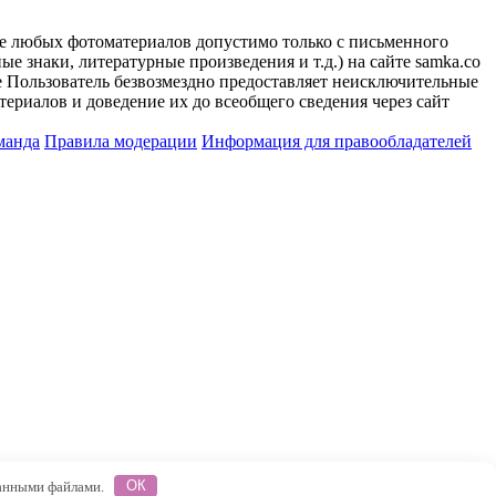
ие любых фотоматериалов допустимо только с письменного
 знаки, литературные произведения и т.д.) на сайте samka.co
 Пользователь безвозмездно предоставляет неисключительные
ериалов и доведение их до всеобщего сведения через сайт
манда
Правила модерации
Информация для правообладателей
 данными файлами.
ОК