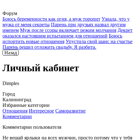
Форум
Боюсь беременности как огня, а муж торопит
Узнала, что у
мужа от меня секреты
Парень при друзьях назвал другим
именем
Муж после ссоры включает режим молчания
Декрет
оказался настоящим испытанием для отношений
Боюсь
испортить новые отношения
Упустила свой шанс на счастье
Парень решил отложить свадьбу. Я разбита.
Назад
Личный кабинет
Dimples
Город
Калининград
Избранные категории
Отношения
Интересное
Саморазвитие
Комментарии
Комментарии пользователя
Не вешай ярлыки на всех мужчин, просто потому что у тебя