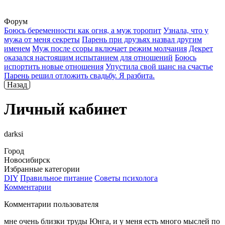
Форум
Боюсь беременности как огня, а муж торопит
Узнала, что у
мужа от меня секреты
Парень при друзьях назвал другим
именем
Муж после ссоры включает режим молчания
Декрет
оказался настоящим испытанием для отношений
Боюсь
испортить новые отношения
Упустила свой шанс на счастье
Парень решил отложить свадьбу. Я разбита.
Назад
Личный кабинет
darksi
Город
Новосибирск
Избранные категории
DIY
Правильное питание
Советы психолога
Комментарии
Комментарии пользователя
мне очень близки труды Юнга, и у меня есть много мыслей по