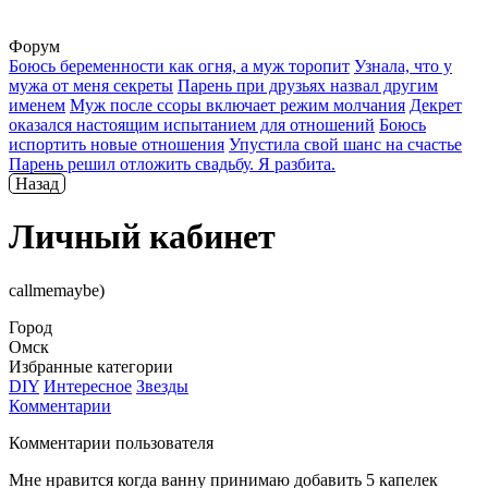
Форум
Боюсь беременности как огня, а муж торопит
Узнала, что у
мужа от меня секреты
Парень при друзьях назвал другим
именем
Муж после ссоры включает режим молчания
Декрет
оказался настоящим испытанием для отношений
Боюсь
испортить новые отношения
Упустила свой шанс на счастье
Парень решил отложить свадьбу. Я разбита.
Назад
Личный кабинет
callmemaybe)
Город
Омск
Избранные категории
DIY
Интересное
Звезды
Комментарии
Комментарии пользователя
Мне нравится когда ванну принимаю добавить 5 капелек