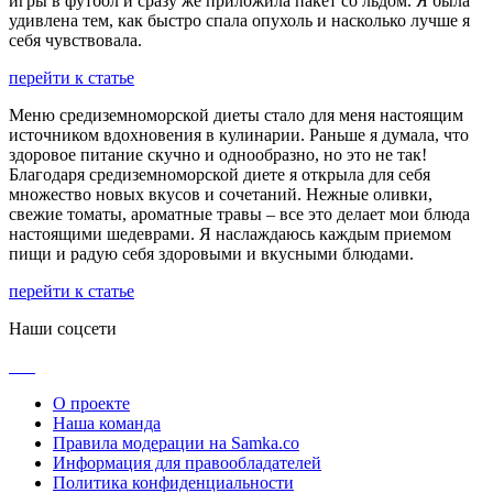
игры в футбол и сразу же приложила пакет со льдом. Я была
удивлена тем, как быстро спала опухоль и насколько лучше я
себя чувствовала.
перейти к статье
Меню средиземноморской диеты стало для меня настоящим
источником вдохновения в кулинарии. Раньше я думала, что
здоровое питание скучно и однообразно, но это не так!
Благодаря средиземноморской диете я открыла для себя
множество новых вкусов и сочетаний. Нежные оливки,
свежие томаты, ароматные травы – все это делает мои блюда
настоящими шедеврами. Я наслаждаюсь каждым приемом
пищи и радую себя здоровыми и вкусными блюдами.
перейти к статье
Наши соцсети
О проекте
Наша команда
Правила модерации на Samka.co
Информация для правообладателей
Политика конфиденциальности