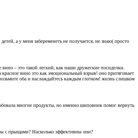
детей, а у меня забеременеть не получается, не знаю( просто
е вино – это такой легкий, как наши дружеские посиделки.
 а красное вино это как эмоциональный взрыв! оно притягивает
 возьмите оба и наслаждайтесь каждым глотком! жизнь слишком
пробовала многие продукты, но именно шиповник помог вернуть
рьбы с прыщами? Насколько эффективны они?