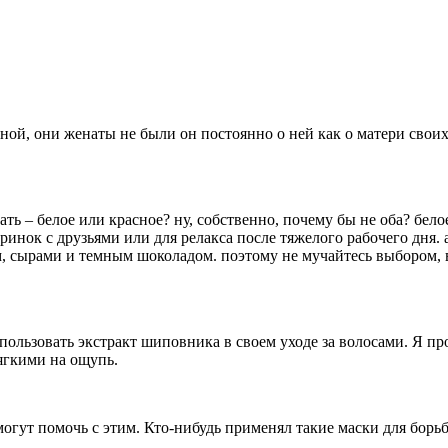
ной, они женаты не были он постоянно о ней как о матери своих 
ать – белое или красное? ну, собственно, почему бы не оба? бело
ринок с друзьями или для релакса после тяжелого рабочего дня.
ом, сырами и темным шоколадом. поэтому не мучайтесь выбором,
спользовать экстракт шиповника в своем уходе за волосами. Я 
ягкими на ощупь.
а могут помочь с этим. Кто-нибудь применял такие маски для бо