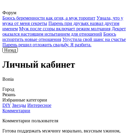
Форум
Боюсь беременности как огня, а муж торопит
Узнала, что у
мужа от меня секреты
Парень при друзьях назвал другим
именем
Муж после ссоры включает режим молчания
Декрет
оказался настоящим испытанием для отношений
Боюсь
испортить новые отношения
Упустила свой шанс на счастье
Парень решил отложить свадьбу. Я разбита.
Назад
Личный кабинет
Bоnia
Город
Рязань
Избранные категории
DIY
Звезды
Интересное
Комментарии
Комментарии пользователя
Готова поддержать мужчину морально, вкусным ужином,