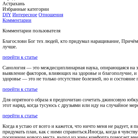
Астрахань
Избранные категории
DIY
Интересное
Отношения
Комментарии
Комментарии пользователя
Благослови Бог тех людей, кто придумал наращивание, Причём 
лучше.
перейти к статье
Санология — это междисциплинарная наука, опирающаяся на зн
выявление факторов, влияющих на здоровье и благополучие, и
здоровье — это не только отсутствие болезней, но и состояние
перейти к статье
Для опрятного образа я предпочитаю сочетать джинсовую юбк
этот наряд, когда тусуюсь с друзьями или иду на случайное ме
перейти к статье
Когда я устаю от всего и кажется, что ничто меня не радует, я
придумать план, как с ними справиться.Иногда, когда я чувств
посещение нового места, выход из зоны комфорта помогает мн