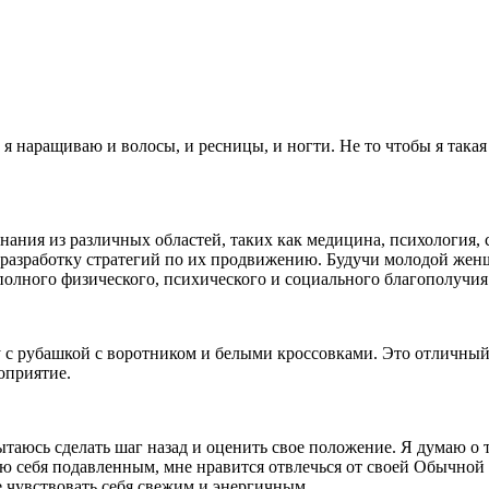
я наращиваю и волосы, и ресницы, и ногти. Не то чтобы я така
ания из различных областей, таких как медицина, психология, 
 разработку стратегий по их продвижению. Будучи молодой жен
 полного физического, психического и социального благополучия
у с рубашкой с воротником и белыми кроссовками. Это отличны
роприятие.
 пытаюсь сделать шаг назад и оценить свое положение. Я думаю о
ую себя подавленным, мне нравится отвлечься от своей Обычной 
е чувствовать себя свежим и энергичным.