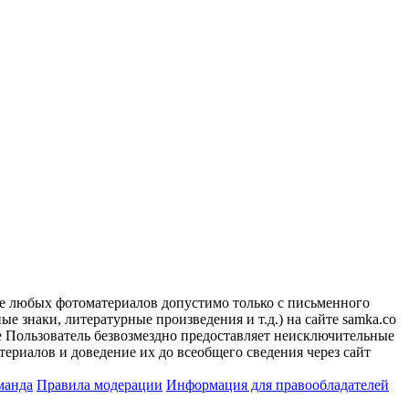
ие любых фотоматериалов допустимо только с письменного
 знаки, литературные произведения и т.д.) на сайте samka.co
 Пользователь безвозмездно предоставляет неисключительные
ериалов и доведение их до всеобщего сведения через сайт
манда
Правила модерации
Информация для правообладателей